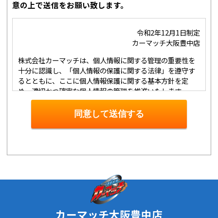
意の上で送信をお願い致します。
令和2年12月1日制定
カーマッチ大阪豊中店
株式会社カーマッチは、個人情報に関する管理の重要性を
十分に認識し、「個人情報の保護に関する法律」を遵守す
るとともに、ここに個人情報保護に関する基本方針を定
め、適切かつ確実な個人情報の管理を推進いたします。
１．個人情報の取得･利用･提供等について
①
個人情報を取得する際は、その利用目的をできる限り明
同意して送信する
確に特定し、その目的達成に必要な限度において適法かつ
公正な手段を用い、同意を得て取得します。
②
個人情報を利用する際は、本人に明示、通知、または公
表した利用目的の範囲内に限定し、それに反する目的外利
用を行なわないための措置を講じます。
③
個人情報を第三者に提供またはその取扱いを委託する際
は、本人が同意を与えた利用目的の範囲内で、適法にこれ
を行います。
２．安全対策の実施について
カーマッチ大阪豊中店
個人情報の正確性およびその利用の安全性を確保するた