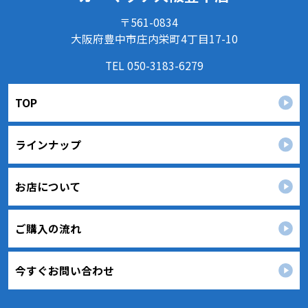
め、情報セキュリティ対策を始めとする安全措置を構築
〒561-0834
し、個人情報への不正アクセス、個人情報の漏洩、滅失ま
たは毀損等の的確な防止とセキュリティの是正に努めま
大阪府豊中市庄内栄町4丁目17-10
す。
TEL 050-3183-6279
３．苦情および相談等に対する適正な対応について
本人からの苦情および相談があった場合には、適切かつ迅
速に対応いたします。また、個人情報を提供された本人の
TOP
権利を尊重し、本人から自己情報の開示、訂正、削除、ま
たは利用もしくは提供の停止等を求められたときは、適法
かつ遅滞なく応じます。
ラインナップ
４．法令・指針・規範の遵守について
適正な個人情報保護の実現のため、個人情報の取扱いに関
する法令､国が定める指針およびその他の規範を遵守しま
お店について
す。
個人情報に関するお問い合わせ窓口
ご購入の流れ
〒561-0834
大阪府豊中市庄内栄町4丁目17-10
TEL：
050-3183-6279
カーマッチ大阪豊中店 個人情報保護担当
今すぐお問い合わせ