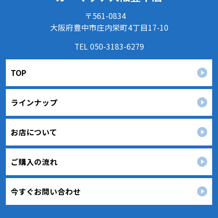
め、情報セキュリティ対策を始めとする安全措置を構築
〒561-0834
し、個人情報への不正アクセス、個人情報の漏洩、滅失ま
たは毀損等の的確な防止とセキュリティの是正に努めま
大阪府豊中市庄内栄町4丁目17-10
す。
TEL 050-3183-6279
３．苦情および相談等に対する適正な対応について
本人からの苦情および相談があった場合には、適切かつ迅
速に対応いたします。また、個人情報を提供された本人の
TOP
権利を尊重し、本人から自己情報の開示、訂正、削除、ま
たは利用もしくは提供の停止等を求められたときは、適法
かつ遅滞なく応じます。
ラインナップ
４．法令・指針・規範の遵守について
適正な個人情報保護の実現のため、個人情報の取扱いに関
する法令､国が定める指針およびその他の規範を遵守しま
お店について
す。
個人情報に関するお問い合わせ窓口
ご購入の流れ
〒561-0834
大阪府豊中市庄内栄町4丁目17-10
TEL：
050-3183-6279
カーマッチ大阪豊中店 個人情報保護担当
今すぐお問い合わせ