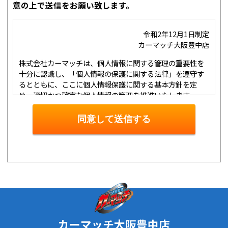
意の上で送信をお願い致します。
令和2年12月1日制定
カーマッチ大阪豊中店
株式会社カーマッチは、個人情報に関する管理の重要性を
十分に認識し、「個人情報の保護に関する法律」を遵守す
るとともに、ここに個人情報保護に関する基本方針を定
め、適切かつ確実な個人情報の管理を推進いたします。
１．個人情報の取得･利用･提供等について
①
個人情報を取得する際は、その利用目的をできる限り明
同意して送信する
確に特定し、その目的達成に必要な限度において適法かつ
公正な手段を用い、同意を得て取得します。
②
個人情報を利用する際は、本人に明示、通知、または公
表した利用目的の範囲内に限定し、それに反する目的外利
用を行なわないための措置を講じます。
③
個人情報を第三者に提供またはその取扱いを委託する際
は、本人が同意を与えた利用目的の範囲内で、適法にこれ
を行います。
２．安全対策の実施について
カーマッチ大阪豊中店
個人情報の正確性およびその利用の安全性を確保するた